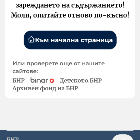
зареждането на съдържанието!
Моля, опитайте отново по-късно!
Към начална страница
Или проверете още от нашите
сайтове:
БНР
Детското.БНР
Архивен фонд на БНР
БНР