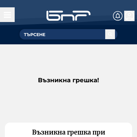
Възникна грешка!
Възникна грешка при