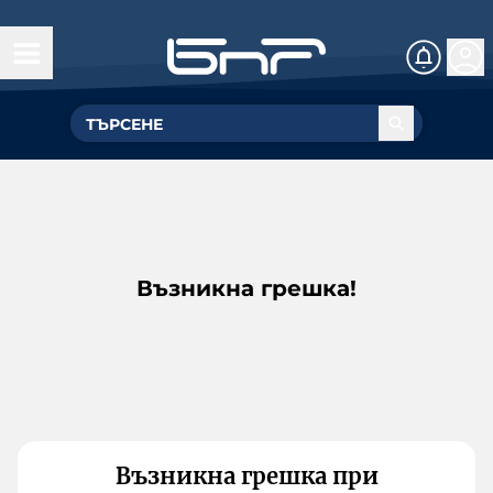
Възникна грешка!
Възникна грешка при