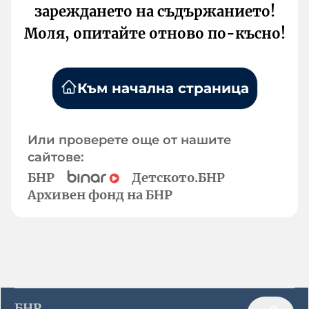
зареждането на съдържанието!
Моля, опитайте отново по-късно!
Към начална страница
Или проверете още от нашите
сайтове:
БНР
Детското.БНР
Архивен фонд на БНР
БНР