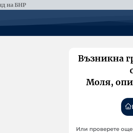
д на БНР
Възникна г
Моля, опи
Или проверете още 