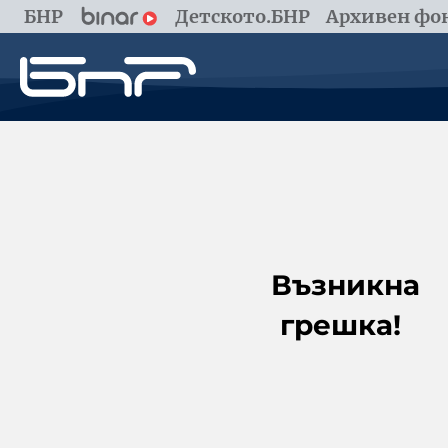
БНР
Детското.БНР
Архивен фон
Възникна
грешка!