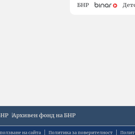
БНР
Дет
БНР
Архивен фонд на БНР
ползване на сайта
Политика за поверителност
Полит