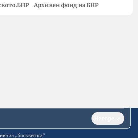
ското.БНР
Архивен фонд на БНР
Нагоре
ика за „бисквитки“