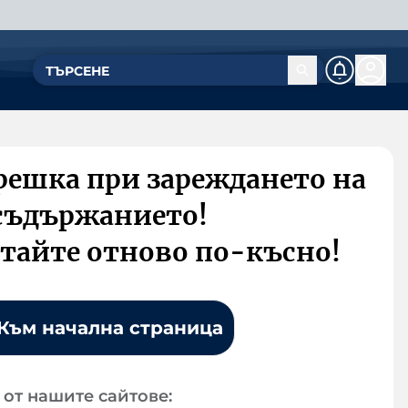
решка при зареждането на
съдържанието!
тайте отново по-късно!
Към начална страница
от нашите сайтове: