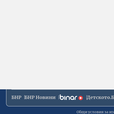
БНР
БНР Новини
Детското.
Общи условия за из