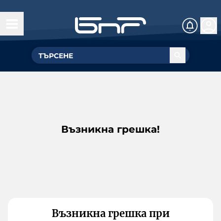
Възникна грешка!
Възникна грешка при