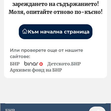
зареждането на съдържанието!
Моля, опитайте отново по-късно!
Към начална страница
Или проверете още от нашите
сайтове:
БНР
Детското.БНР
Архивен фонд на БНР
БНР