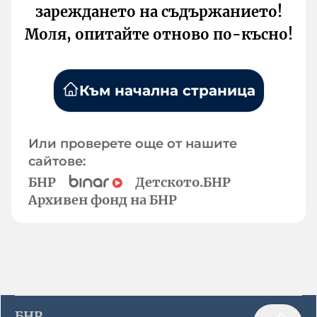
зареждането на съдържанието!
Моля, опитайте отново по-късно!
Към начална страница
Или проверете още от нашите
сайтове:
БНР
Детското.БНР
Архивен фонд на БНР
БНР