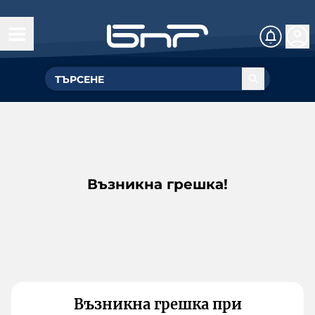
Възникна грешка!
Възникна грешка при