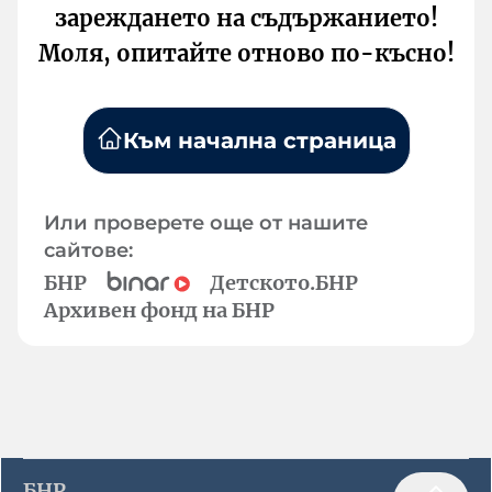
зареждането на съдържанието!
Моля, опитайте отново по-късно!
Към начална страница
Или проверете още от нашите
сайтове:
БНР
Детското.БНР
Архивен фонд на БНР
БНР