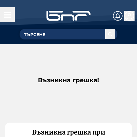
Възникна грешка!
Възникна грешка при