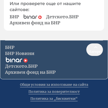
Или проверете още от нашите
сайтове:
БНР
Детското.БНР
Архивен фонд на БНР
БНР
Нагоре
БНР Новини
Детското.БНР
Архивен фонд на БНР
Общи условия за използване на сайта
Политика за поверителност
Политика за „бисквитки“