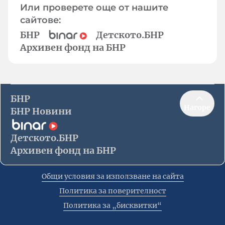
Или проверете още от нашите
сайтове:
БНР
Детското.БНР
Архивен фонд на БНР
БНР
Нагоре
БНР Новини
Детското.БНР
Архивен фонд на БНР
Общи условия за използване на сайта
Политика за поверителност
Политика за „бисквитки“