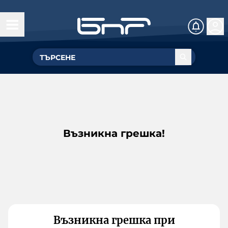
Възникна грешка!
Възникна грешка при