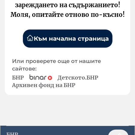
зареждането на съдържанието!
Моля, опитайте отново по-късно!
Към начална страница
Или проверете още от нашите
сайтове:
БНР
Детското.БНР
Архивен фонд на БНР
БНР