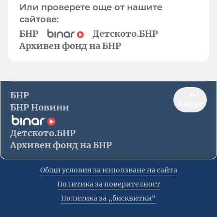
Или проверете още от нашите
сайтове:
БНР
Детското.БНР
Архивен фонд на БНР
БНР
Нагоре
БНР Новини
Детското.БНР
Архивен фонд на БНР
Общи условия за използване на сайта
Политика за поверителност
Политика за „бисквитки“