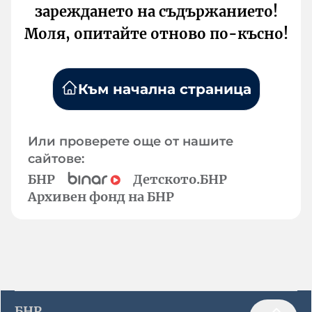
зареждането на съдържанието!
Моля, опитайте отново по-късно!
Към начална страница
Или проверете още от нашите
сайтове:
БНР
Детското.БНР
Архивен фонд на БНР
БНР