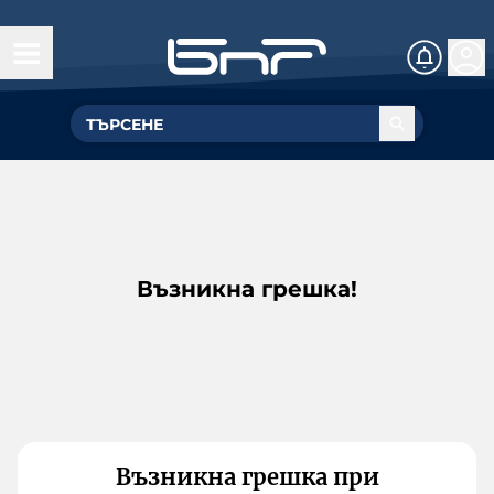
Възникна грешка!
Възникна грешка при