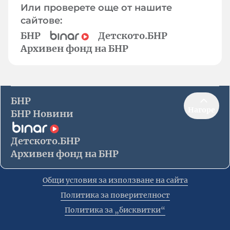
Или проверете още от нашите
сайтове:
БНР
Детското.БНР
Архивен фонд на БНР
БНР
Нагоре
БНР Новини
Детското.БНР
Архивен фонд на БНР
Общи условия за използване на сайта
Политика за поверителност
Политика за „бисквитки“