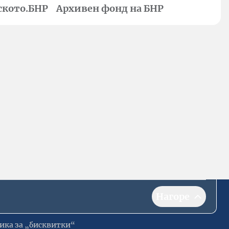
ското.БНР
Архивен фонд на БНР
Нагоре
ика за „бисквитки“