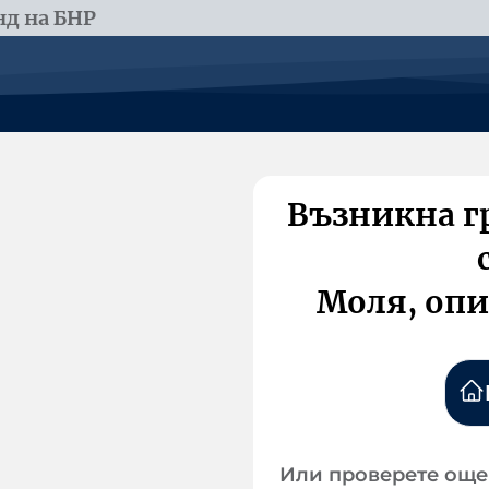
д на БНР
Възникна г
Моля, опи
Или проверете още 