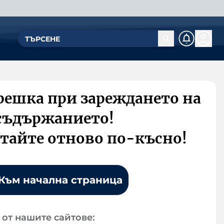
решка при зареждането на
съдържанието!
тайте отново по-късно!
Към начална страница
от нашите сайтове: