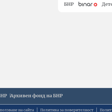
БНР
Дет
БНР
Архивен фонд на БНР
ползване на сайта
Политика за поверителност
Полит