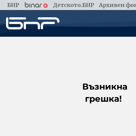
БНР
Детското.БНР
Архивен фон
Възникна
грешка!