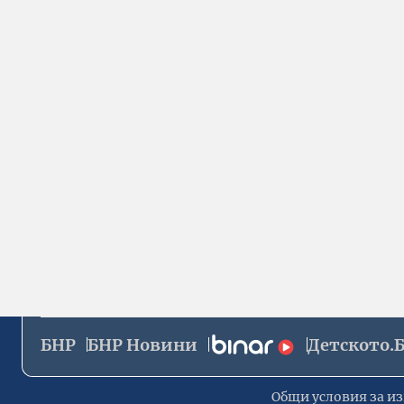
БНР
БНР Новини
Детското.
Общи условия за из