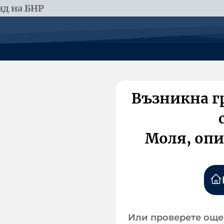
д на БНР
Възникна г
Моля, опи
Или проверете още 