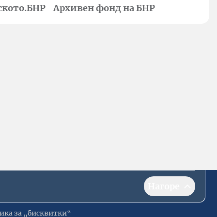
ското.БНР
Архивен фонд на БНР
Нагоре
ика за „бисквитки“