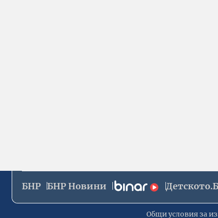
БНР
БНР Новини
Детското.
Общи условия за из