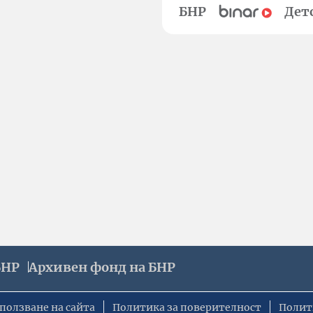
БНР
Дет
БНР
Архивен фонд на БНР
ползване на сайта
Политика за поверителност
Полит