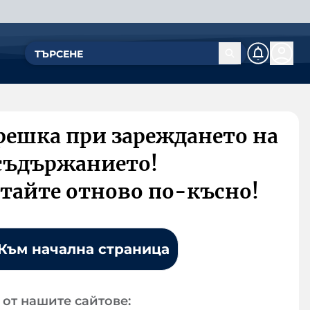
решка при зареждането на
съдържанието!
тайте отново по-късно!
Към начална страница
от нашите сайтове: