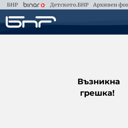
БНР
Детското.БНР
Архивен фон
Възникна
грешка!