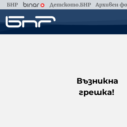
БНР
Детското.БНР
Архивен фо
Възникна
грешка!