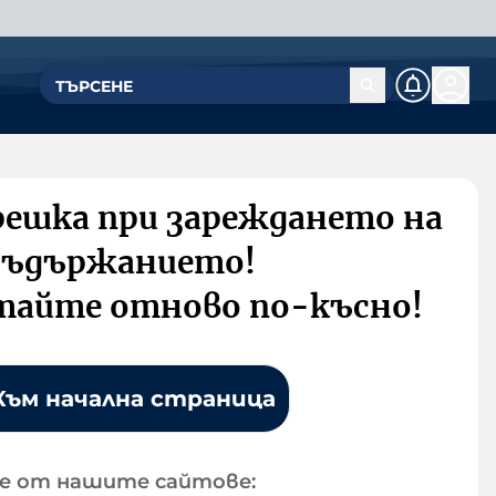
решка при зареждането на
съдържанието!
тайте отново по-късно!
Към начална страница
е от нашите сайтове: