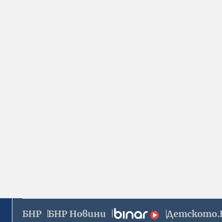
БНР
БНР Новини
Детското.