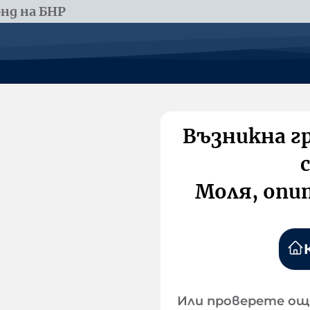
нд на БНР
Възникна г
Моля, опи
Или проверете ощ