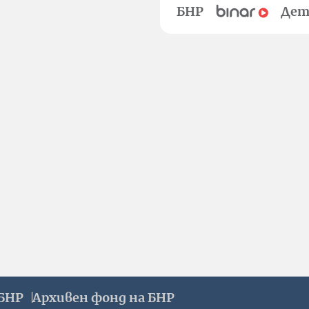
БНР
Дет
БНР
Архивен фонд на БНР