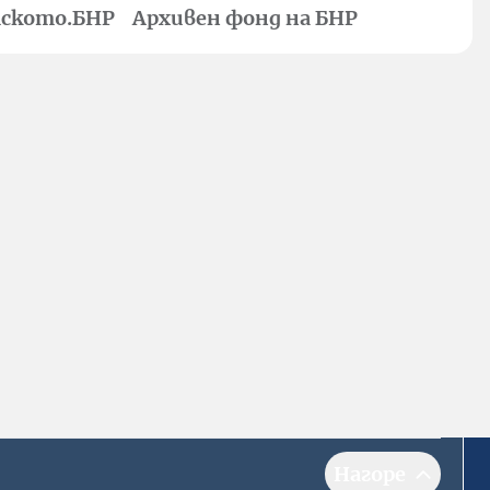
ското.БНР
Архивен фонд на БНР
Нагоре