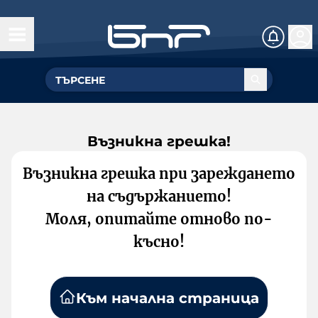
Възникна грешка!
Възникна грешка при зареждането
на съдържанието!
Моля, опитайте отново по-
късно!
Към начална страница