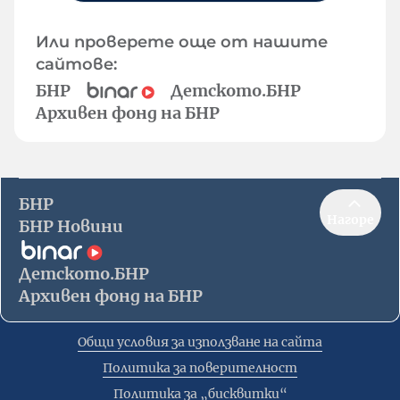
Или проверете още от нашите
сайтове:
БНР
Детското.БНР
Архивен фонд на БНР
БНР
Нагоре
БНР Новини
Детското.БНР
Архивен фонд на БНР
Общи условия за използване на сайта
Политика за поверителност
Политика за „бисквитки“