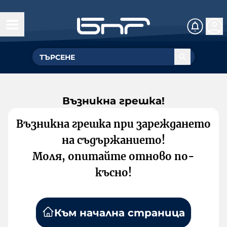
Възникна грешка!
Възникна грешка при зареждането
на съдържанието!
Моля, опитайте отново по-
късно!
Към начална страница