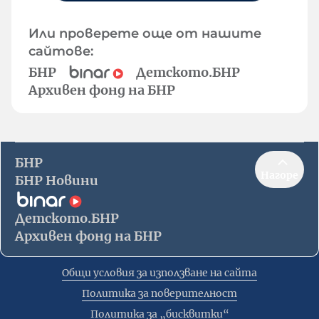
Или проверете още от нашите
сайтове:
БНР
Детското.БНР
Архивен фонд на БНР
БНР
Нагоре
БНР Новини
Детското.БНР
Архивен фонд на БНР
Общи условия за използване на сайта
Политика за поверителност
Политика за „бисквитки“