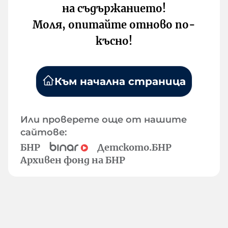
на съдържанието!
Моля, опитайте отново по-
късно!
Към начална страница
Или проверете още от нашите
сайтове:
БНР
Детското.БНР
Архивен фонд на БНР