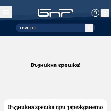
Възникна грешка!
Възникна грешка при зареждането