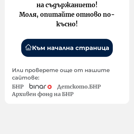
на съдържанието!
Моля, опитайте отново по-
късно!
Към начална страница
Или проверете още от нашите
сайтове:
БНР
Детското.БНР
Архивен фонд на БНР