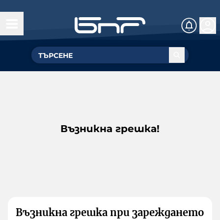
Възникна грешка!
Възникна грешка при зареждането