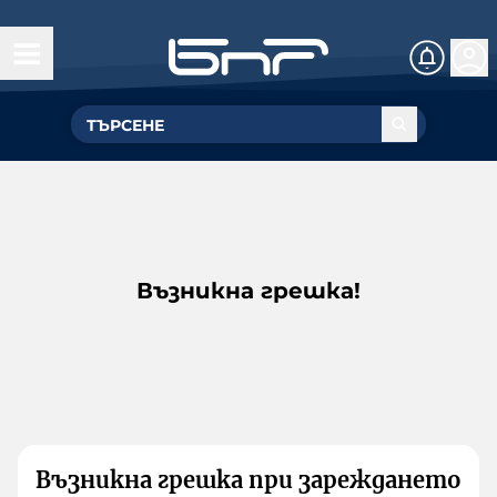
Възникна грешка!
Възникна грешка при зареждането