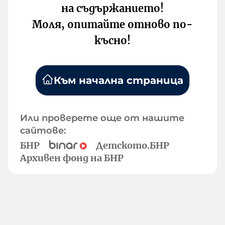
на съдържанието!
Моля, опитайте отново по-
късно!
Към начална страница
Или проверете още от нашите
сайтове:
БНР
Детското.БНР
Архивен фонд на БНР