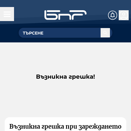
Възникна грешка!
Възникна грешка при зареждането