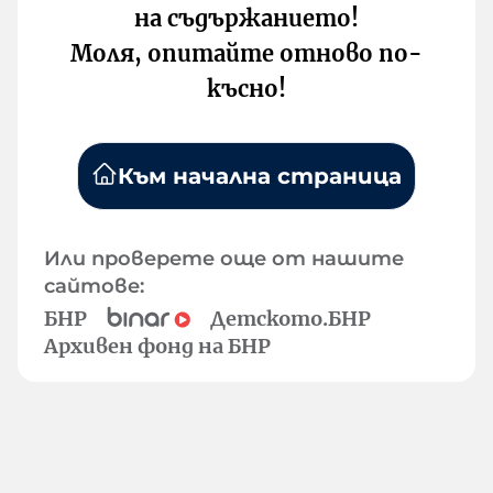
на съдържанието!
Моля, опитайте отново по-
късно!
Към начална страница
Или проверете още от нашите
сайтове:
БНР
Детското.БНР
Архивен фонд на БНР