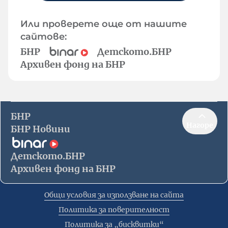
Или проверете още от нашите
сайтове:
БНР
Детското.БНР
Архивен фонд на БНР
БНР
Нагоре
БНР Новини
Детското.БНР
Архивен фонд на БНР
Общи условия за използване на сайта
Политика за поверителност
Политика за „бисквитки“