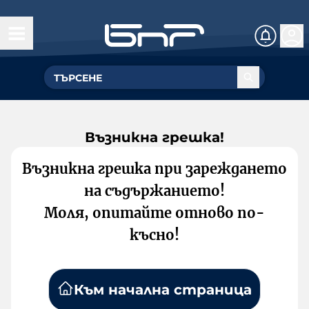
Възникна грешка!
Възникна грешка при зареждането
на съдържанието!
Моля, опитайте отново по-
късно!
Към начална страница