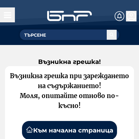
Възникна грешка!
Възникна грешка при зареждането
на съдържанието!
Моля, опитайте отново по-
късно!
Към начална страница