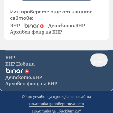
Или проверете още от нашите
сайтове:
БНР
Детското.БНР
Архивен фонд на БНР
БНР
Нагоре
БНР Новини
Детското.БНР
Архивен фонд на БНР
Общи условия за използване на сайта
Политика за поверителност
Политика за „бисквитки“