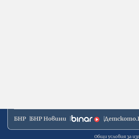
БНР
БНР Новини
Детското.
Общи условия за из