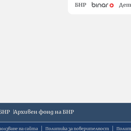
БНР
Дет
БНР
Архивен фонд на БНР
ползване на сайта
Политика за поверителност
Полит