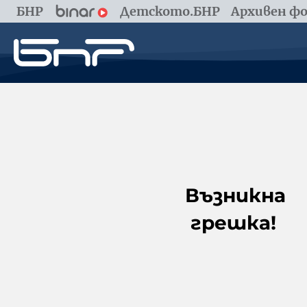
БНР
Детското.БНР
Архивен фо
Възникна
грешка!