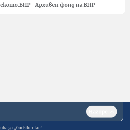
ското.БНР
Архивен фонд на БНР
Нагоре
ика за „бисквитки“