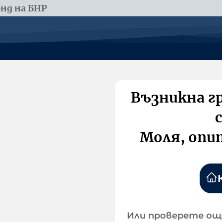
нд на БНР
Възникна г
Моля, опи
Или проверете ощ