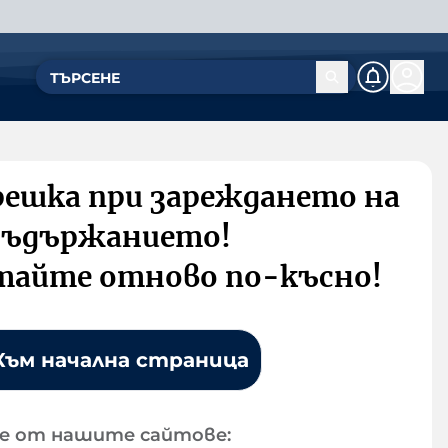
решка при зареждането на
съдържанието!
тайте отново по-късно!
Към начална страница
е от нашите сайтове: