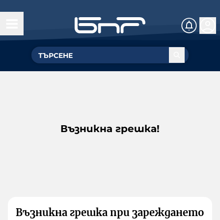
Възникна грешка!
Възникна грешка при зареждането