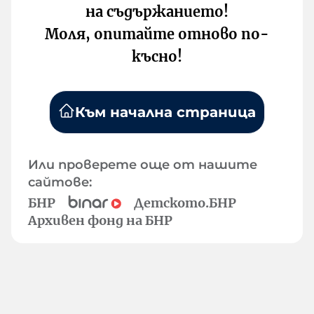
на съдържанието!
Моля, опитайте отново по-
късно!
Към начална страница
Или проверете още от нашите
сайтове:
БНР
Детското.БНР
Архивен фонд на БНР