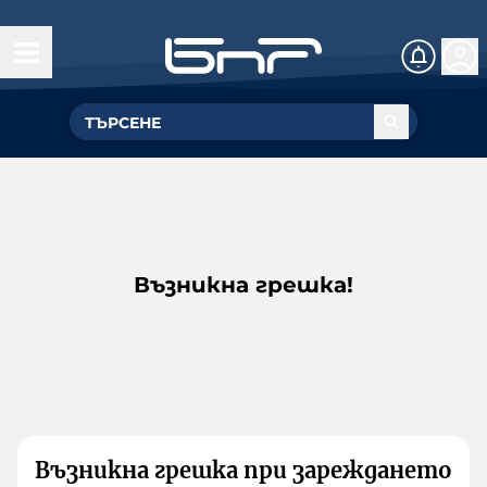
Възникна грешка!
Възникна грешка при зареждането