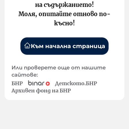
на съдържанието!
Моля, опитайте отново по-
късно!
Към начална страница
Или проверете още от нашите
сайтове:
БНР
Детското.БНР
Архивен фонд на БНР