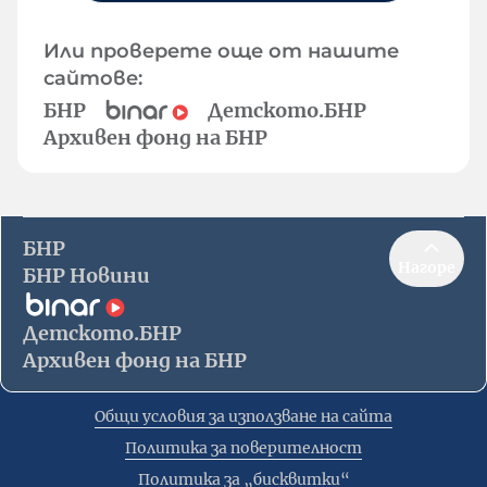
Или проверете още от нашите
сайтове:
БНР
Детското.БНР
Архивен фонд на БНР
БНР
Нагоре
БНР Новини
Детското.БНР
Архивен фонд на БНР
Общи условия за използване на сайта
Политика за поверителност
Политика за „бисквитки“