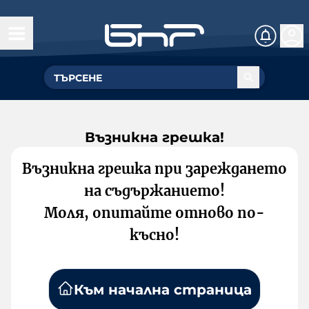
Възникна грешка!
Възникна грешка при зареждането
на съдържанието!
Моля, опитайте отново по-
късно!
Към начална страница