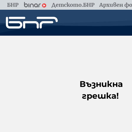
БНР
Детското.БНР
Архивен фо
Възникна
грешка!