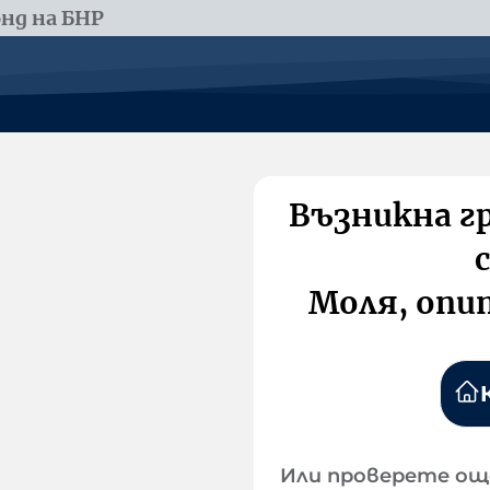
нд на БНР
Възникна г
Моля, опи
Или проверете ощ