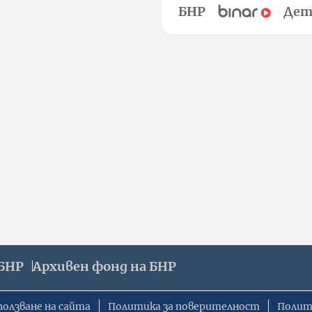
БНР
Дет
БНР
Архивен фонд на БНР
ползване на сайта
Политика за поверителност
Полит