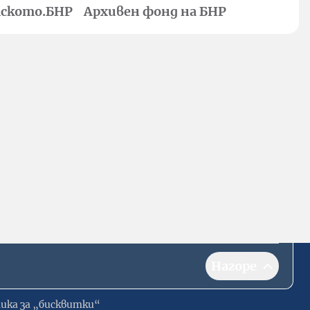
ското.БНР
Архивен фонд на БНР
Нагоре
ика за „бисквитки“