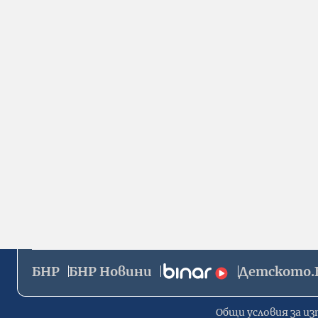
БНР
БНР Новини
Детското.
Общи условия за из