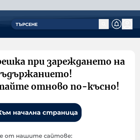
решка при зареждането на
съдържанието!
тайте отново по-късно!
Към начална страница
е от нашите сайтове: