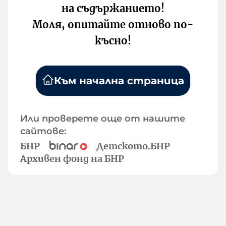
на съдържанието!
Моля, опитайте отново по-
късно!
Към начална страница
Или проверете още от нашите
сайтове:
БНР
Детското.БНР
Архивен фонд на БНР