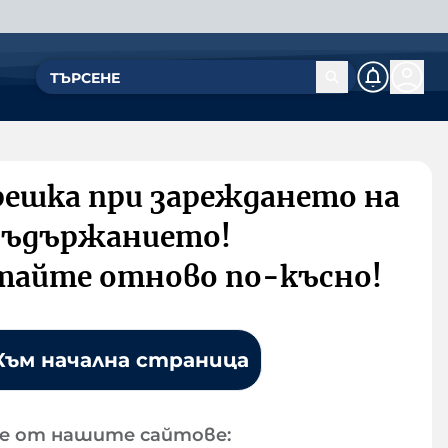
решка при зареждането на
съдържанието!
тайте отново по-късно!
Към начална страница
е от нашите сайтове: