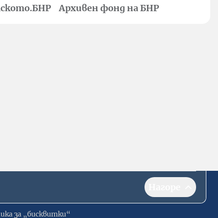
ското.БНР
Архивен фонд на БНР
Нагоре
ика за „бисквитки“