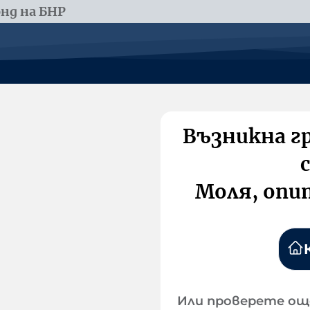
нд на БНР
Възникна г
Моля, опи
Или проверете ощ