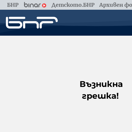
БНР
Детското.БНР
Архивен фо
Възникна
грешка!