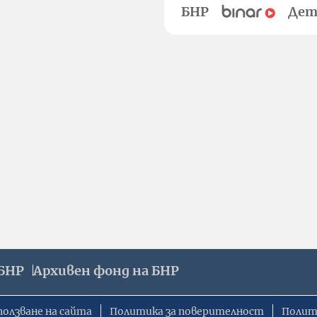
БНР
Дет
БНР
Архивен фонд на БНР
ползване на сайта
Политика за поверителност
Полит