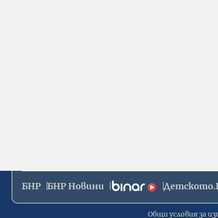
БНР
БНР Новини
Детското.
Общи условия за из