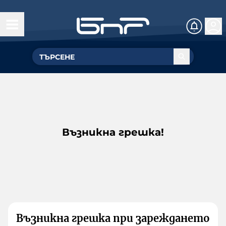
Възникна грешка!
Възникна грешка при зареждането