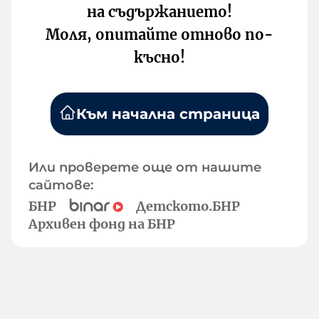
на съдържанието!
Моля, опитайте отново по-
късно!
Към начална страница
Или проверете още от нашите
сайтове:
БНР
Детското.БНР
Архивен фонд на БНР