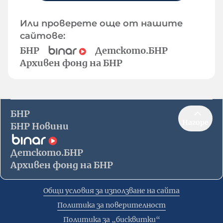
Или проверете още от нашите
сайтове:
БНР
Детското.БНР
Архивен фонд на БНР
БНР
Нагоре
БНР Новини
Детското.БНР
Архивен фонд на БНР
Общи условия за използване на сайта
Политика за поверителност
Политика за „бисквитки“