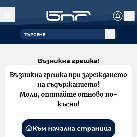
Възникна грешка!
Възникна грешка при зареждането
на съдържанието!
Моля, опитайте отново по-
късно!
Към начална страница