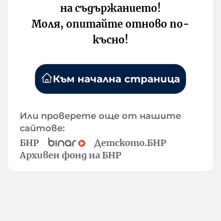
на съдържанието!
Моля, опитайте отново по-
късно!
Към начална страница
Или проверете още от нашите
сайтове:
БНР
Детското.БНР
Архивен фонд на БНР