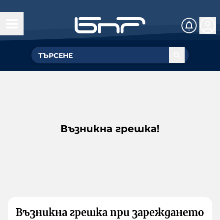
Възникна грешка!
Възникна грешка при зареждането