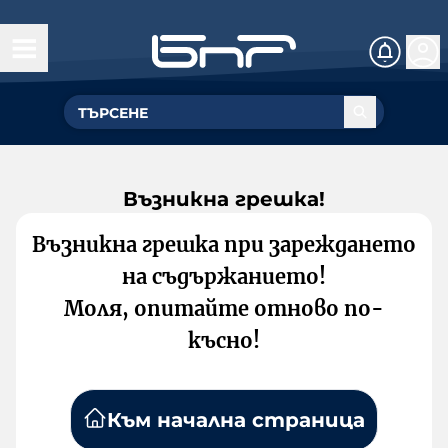
Възникна грешка!
Възникна грешка при зареждането
на съдържанието!
Моля, опитайте отново по-
късно!
Към начална страница