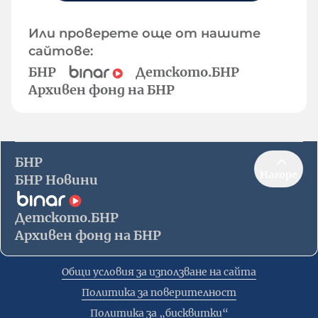
Или проверете още от нашите
сайтове:
БНР
Детското.БНР
Архивен фонд на БНР
БНР
Нагоре
БНР Новини
Детското.БНР
Архивен фонд на БНР
Общи условия за използване на сайта
Политика за поверителност
Политика за „бисквитки“