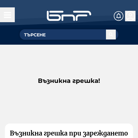
Възникна грешка!
Възникна грешка при зареждането