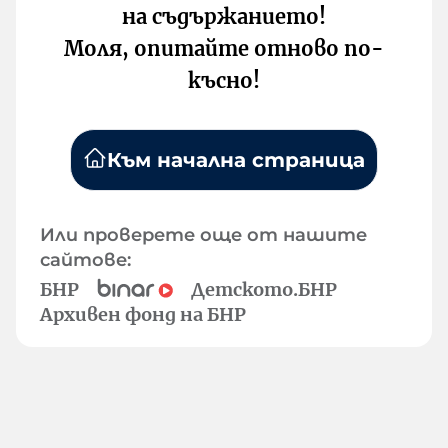
на съдържанието!
Моля, опитайте отново по-
късно!
Към начална страница
Или проверете още от нашите
сайтове:
БНР
Детското.БНР
Архивен фонд на БНР