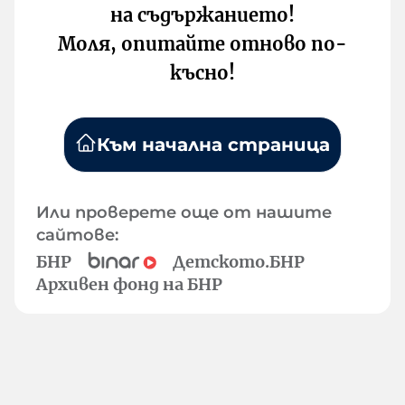
на съдържанието!
Моля, опитайте отново по-
късно!
Към начална страница
Или проверете още от нашите
сайтове:
БНР
Детското.БНР
Архивен фонд на БНР