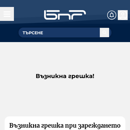
Възникна грешка!
Възникна грешка при зареждането