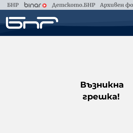
БНР
Детското.БНР
Архивен фо
Възникна
грешка!