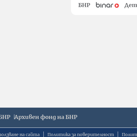
БНР
Дет
БНР
Архивен фонд на БНР
ползване на сайта
Политика за поверителност
Полит