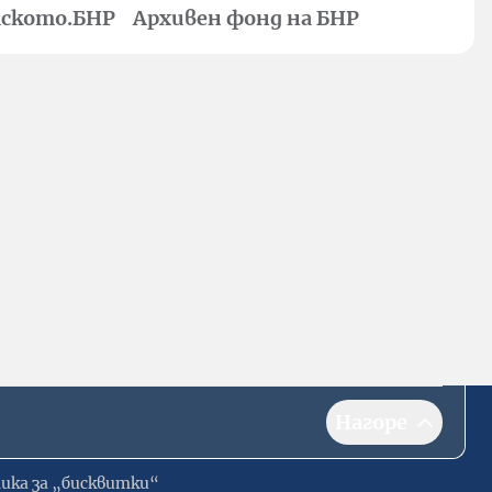
ското.БНР
Архивен фонд на БНР
Нагоре
ика за „бисквитки“