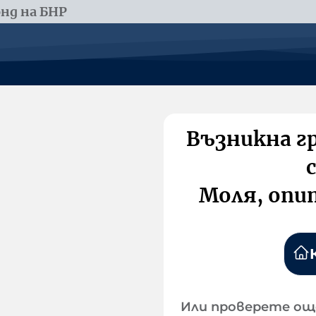
нд на БНР
Възникна г
Моля, опи
Или проверете ощ