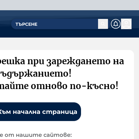
решка при зареждането на
съдържанието!
тайте отново по-късно!
Към начална страница
е от нашите сайтове: