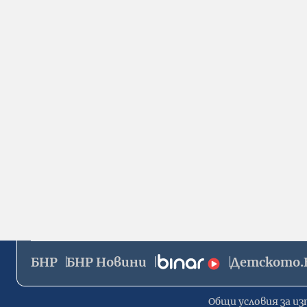
БНР
БНР Новини
Детското.
Общи условия за из