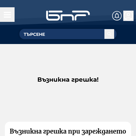
Възникна грешка!
Възникна грешка при зареждането