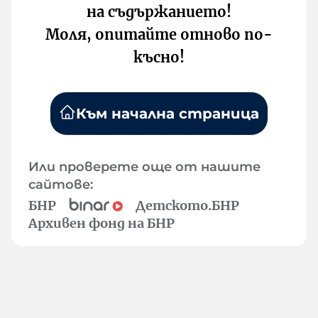
на съдържанието!
Моля, опитайте отново по-
късно!
Към начална страница
Или проверете още от нашите
сайтове:
БНР
Детското.БНР
Архивен фонд на БНР