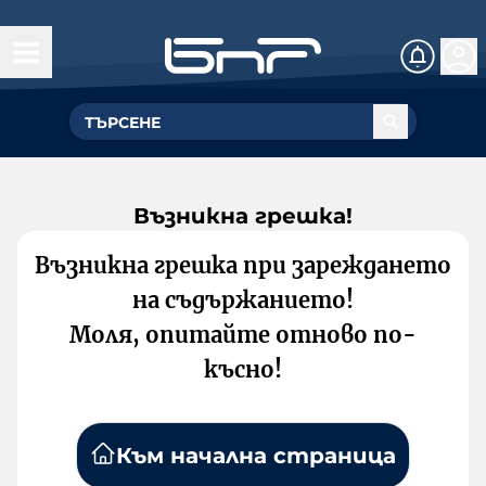
Възникна грешка!
Възникна грешка при зареждането
на съдържанието!
Моля, опитайте отново по-
късно!
Към начална страница