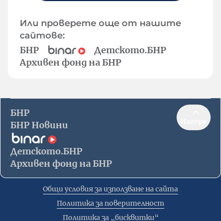
Или проверете още от нашите
сайтове:
БНР
Детското.БНР
Архивен фонд на БНР
БНР
Нагоре
БНР Новини
Детското.БНР
Архивен фонд на БНР
Общи условия за използване на сайта
Политика за поверителност
Политика за „бисквитки“