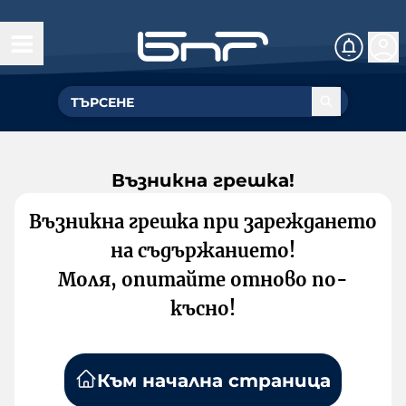
Възникна грешка!
Възникна грешка при зареждането
на съдържанието!
Моля, опитайте отново по-
късно!
Към начална страница