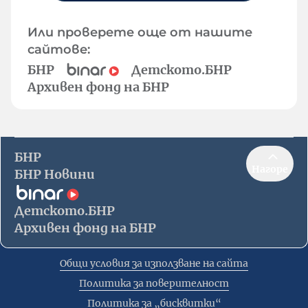
Или проверете още от нашите
сайтове:
БНР
Детското.БНР
Архивен фонд на БНР
БНР
Нагоре
БНР Новини
Детското.БНР
Архивен фонд на БНР
Общи условия за използване на сайта
Политика за поверителност
Политика за „бисквитки“