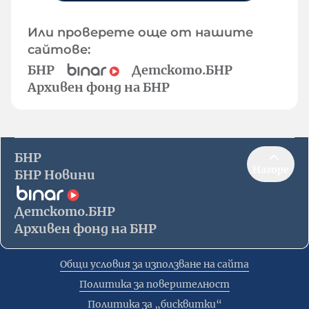
Или проверете още от нашите
сайтове:
БНР
Детското.БНР
Архивен фонд на БНР
БНР
Нагоре
БНР Новини
Детското.БНР
Архивен фонд на БНР
Общи условия за използване на сайта
Политика за поверителност
Политика за „бисквитки“