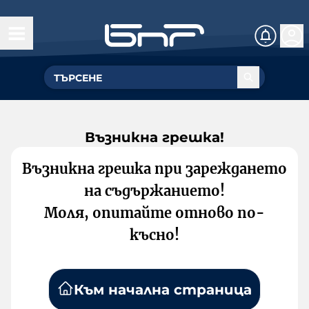
Възникна грешка!
Възникна грешка при зареждането
на съдържанието!
Моля, опитайте отново по-
късно!
Към начална страница