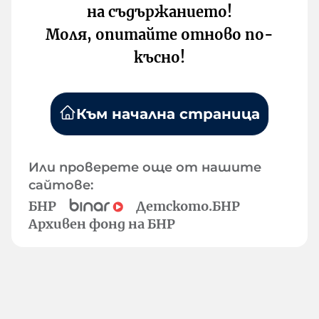
на съдържанието!
Моля, опитайте отново по-
късно!
Към начална страница
Или проверете още от нашите
сайтове:
БНР
Детското.БНР
Архивен фонд на БНР