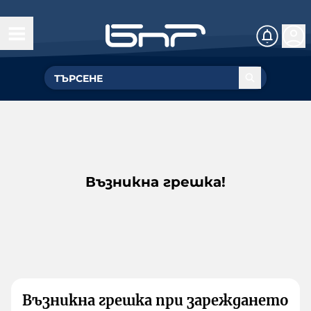
Възникна грешка!
Възникна грешка при зареждането