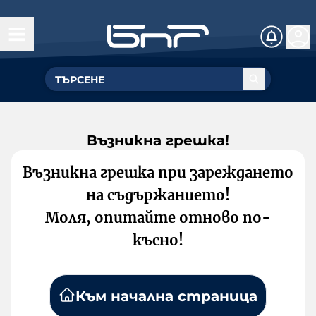
Възникна грешка!
Възникна грешка при зареждането
на съдържанието!
Моля, опитайте отново по-
късно!
Към начална страница