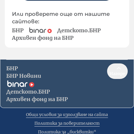
Или проверете още от нашите
сайтове:
БНР
Детското.БНР
Архивен фонд на БНР
БНР
Нагоре
БНР Новини
Детското.БНР
Архивен фонд на БНР
Общи условия за използване на сайта
Политика за поверителност
Политика за „бисквитки“