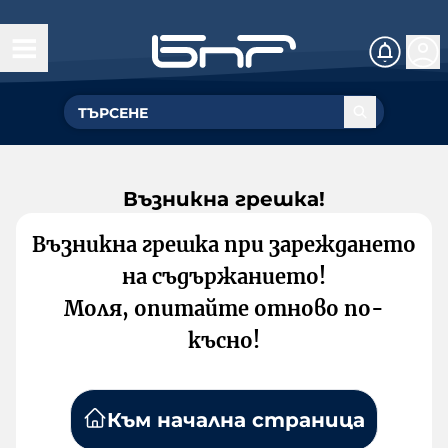
Възникна грешка!
Възникна грешка при зареждането
на съдържанието!
Моля, опитайте отново по-
късно!
Към начална страница