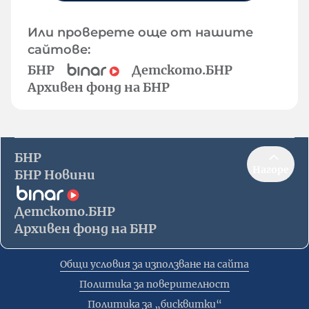
Или проверете още от нашите
сайтове:
БНР
Детското.БНР
Архивен фонд на БНР
БНР
Нагоре
БНР Новини
Детското.БНР
Архивен фонд на БНР
Общи условия за използване на сайта
Политика за поверителност
Политика за „бисквитки“