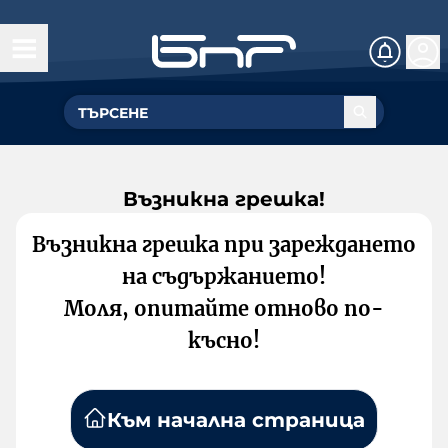
Възникна грешка!
Възникна грешка при зареждането
на съдържанието!
Моля, опитайте отново по-
късно!
Към начална страница