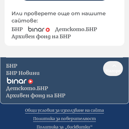
Или проверете още от нашите
сайтове:
БНР
Детското.БНР
Архивен фонд на БНР
БНР
Нагоре
БНР Новини
Детското.БНР
Архивен фонд на БНР
Общи условия за използване на сайта
Политика за поверителност
Политика за „бисквитки“