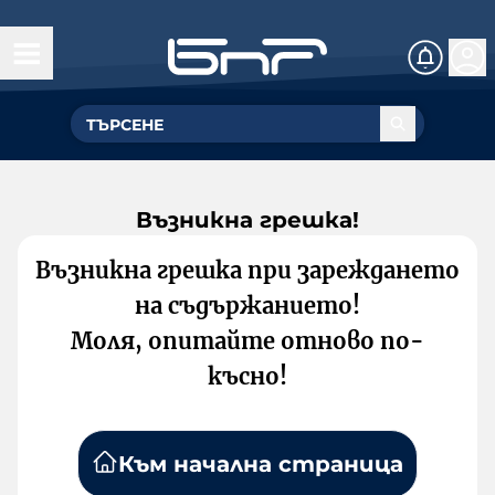
Възникна грешка!
Възникна грешка при зареждането
на съдържанието!
Моля, опитайте отново по-
късно!
Към начална страница