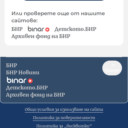
Или проверете още от нашите
сайтове:
БНР
Детското.БНР
Архивен фонд на БНР
БНР
Нагоре
БНР Новини
Детското.БНР
Архивен фонд на БНР
Общи условия за използване на сайта
Политика за поверителност
Политика за „бисквитки“