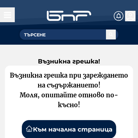
Възникна грешка!
Възникна грешка при зареждането
на съдържанието!
Моля, опитайте отново по-
късно!
Към начална страница