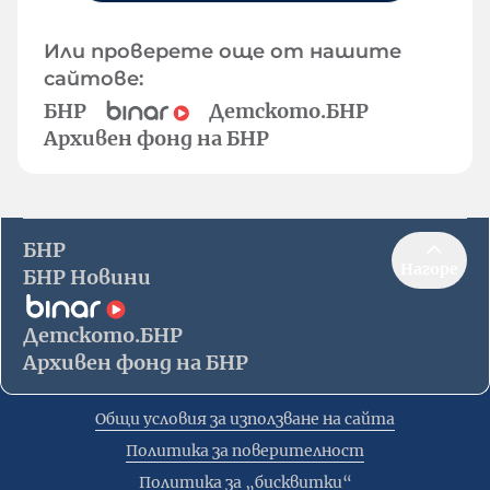
Или проверете още от нашите
сайтове:
БНР
Детското.БНР
Архивен фонд на БНР
БНР
Нагоре
БНР Новини
Детското.БНР
Архивен фонд на БНР
Общи условия за използване на сайта
Политика за поверителност
Политика за „бисквитки“