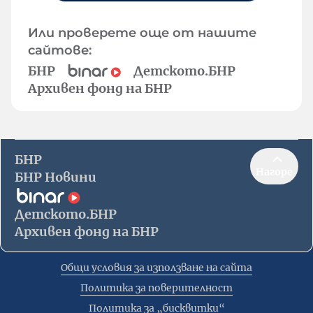
Или проверете още от нашите
сайтове:
БНР
Детското.БНР
Архивен фонд на БНР
БНР
Нагоре
БНР Новини
Детското.БНР
Архивен фонд на БНР
Общи условия за използване на сайта
Политика за поверителност
Политика за „бисквитки“