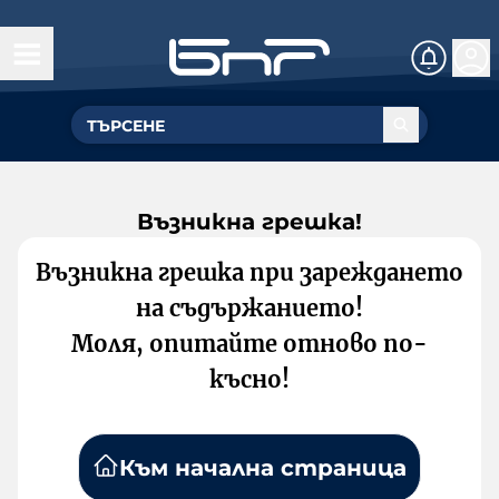
Възникна грешка!
Възникна грешка при зареждането
на съдържанието!
Моля, опитайте отново по-
късно!
Към начална страница