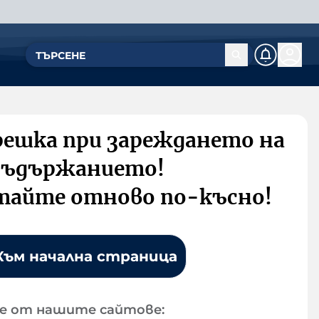
решка при зареждането на
съдържанието!
тайте отново по-късно!
Към начална страница
е от нашите сайтове: