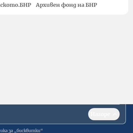
ското.БНР
Архивен фонд на БНР
Нагоре
ика за „бисквитки“