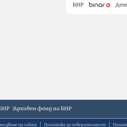
БНР
Дет
БНР
Архивен фонд на БНР
ползване на сайта
Политика за поверителност
Полит