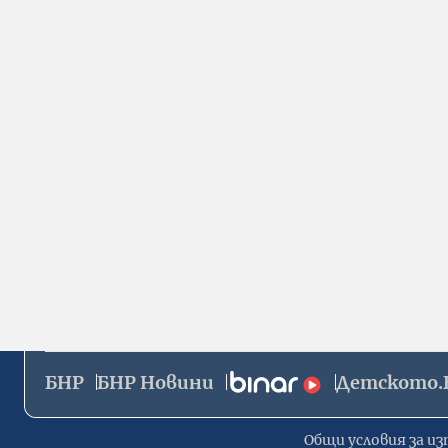
БНР
БНР Новини
Детското.
Общи условия за из