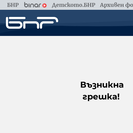
БНР
Детското.БНР
Архивен фо
Възникна
грешка!