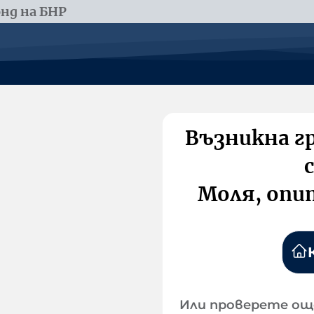
нд на БНР
Възникна г
Моля, опи
Или проверете ощ