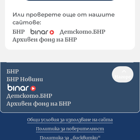
Или проверете още от нашите
сайтове:
БНР
Детското.БНР
Архивен фонд на БНР
БНР
Нагоре
БНР Новини
Детското.БНР
Архивен фонд на БНР
Общи условия за използване на сайта
Политика за поверителност
Политика за „бисквитки“