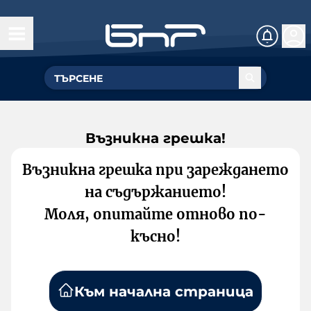
Възникна грешка!
Възникна грешка при зареждането
на съдържанието!
Моля, опитайте отново по-
късно!
Към начална страница